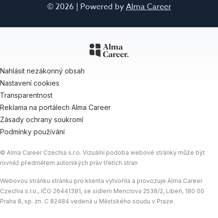
© 2026 | Powered by
Alma Career
Nahlásit nezákonný obsah
Nastavení cookies
Transparentnost
Reklama na portálech Alma Career
Zásady ochrany soukromí
Podmínky používání
© Alma Career Czechia s.r.o. Vizuální podoba webové stránky může být
rovněž předmětem autorských práv třetích stran
Webovou stránku stránku pro klienta vytvořila a provozuje Alma Career
Czechia s.r.o., IČO 26441381, se sídlem Menclova 2538/2, Libeň, 180 00
Praha 8, sp. zn. C 82484 vedená u Městského soudu v Praze.