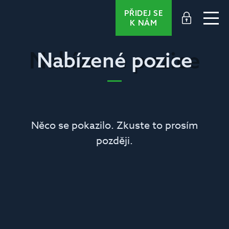
PŘIDEJ SE
K NÁM
Nabízené pozice
Nabízené pozice
Něco se pokazilo. Zkuste to prosím
později.